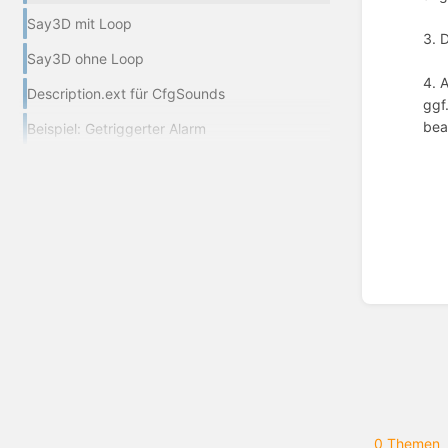
Say3D mit Loop
3. 
Say3D ohne Loop
4. 
Description.ext für CfgSounds
ggf
bea
Beispiel: Getriggerter Alarm
Abschn
aktivie
0 Themen