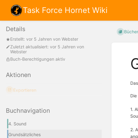
Task Force Hornet Wiki
Details
Büche
Erstellt:
vor 5 Jahren
von
Webster
Zuletzt aktualisiert:
vor 5 Jahren
von
Webster
G
Buch-Berechtigungen aktiv
Aktionen
Das
Exportieren
Die
1. 
Buchnavigation
Sou
4. Sound
2. 
Grundsätzliches
ang