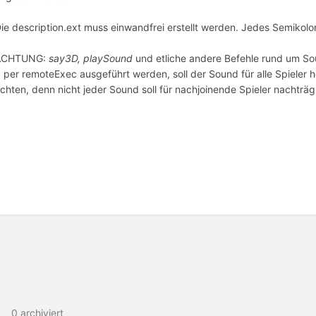
Die description.ext muss einwandfrei erstellt werden. Jedes Semikol
ACHTUNG:
say3D, playSound
und etliche andere Befehle rund um So
. per remoteExec ausgeführt werden, soll der Sound für alle Spieler h
chten, denn nicht jeder Sound soll für nachjoinende Spieler nachträg
ittsauswahlmodus
ren
0 archiviert