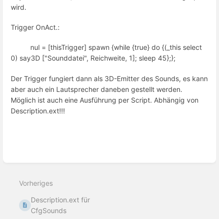
wird.
Trigger OnAct.:
nul = [thisTrigger] spawn {while {true} do {(_this select
0) say3D ["Sounddatei", Reichweite, 1]; sleep 45};};
Der Trigger fungiert dann als 3D-Emitter des Sounds, es kann
aber auch ein Lautsprecher daneben gestellt werden.
Möglich ist auch eine Ausführung per Script. Abhängig von
Description.ext!!!
Abschnittsauswahlmodus
aktivieren
Vorheriges
Description.ext für
CfgSounds